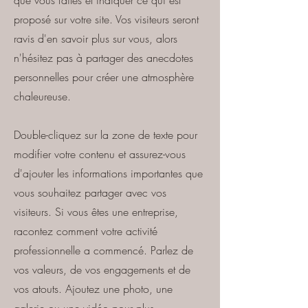
que vous faites et indiquer ce qui est
proposé sur votre site. Vos visiteurs seront
ravis d'en savoir plus sur vous, alors
n'hésitez pas à partager des anecdotes
personnelles pour créer une atmosphère
chaleureuse.
Double-cliquez sur la zone de texte pour
modifier votre contenu et assurez-vous
d'ajouter les informations importantes que
vous souhaitez partager avec vos
visiteurs. Si vous êtes une entreprise,
racontez comment votre activité
professionnelle a commencé. Parlez de
vos valeurs, de vos engagements et de
vos atouts. Ajoutez une photo, une