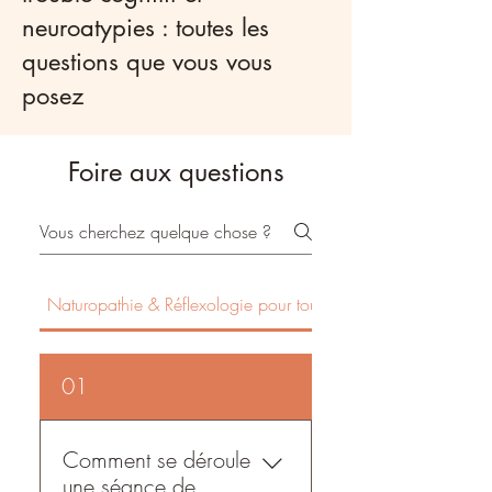
neuroatypies : toutes les
questions que vous vous
posez
Foire aux questions
Naturopathie & Réflexologie pour tous
NeuroAtypies
01
Comment se déroule
une séance de