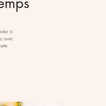
temps
ider à
ez avec
ette