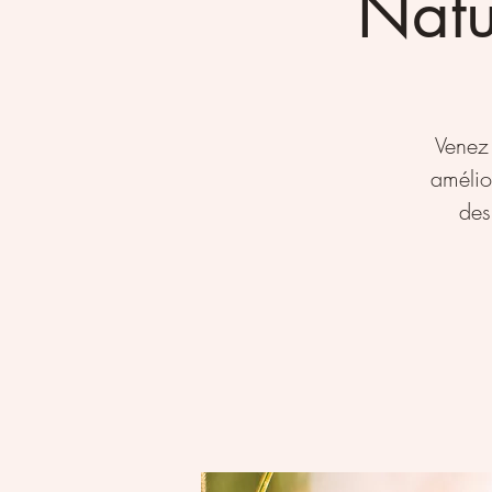
Natu
Venez
amélior
des